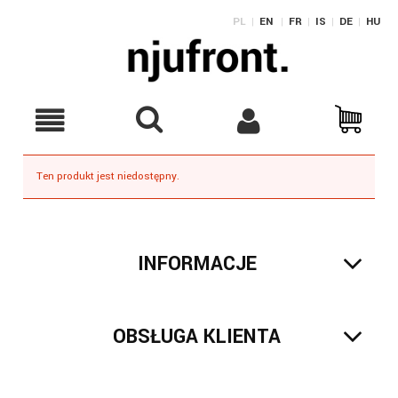
PL
|
EN
|
FR
|
IS
|
DE
|
HU
Ten produkt jest niedostępny.
INFORMACJE
OBSŁUGA KLIENTA