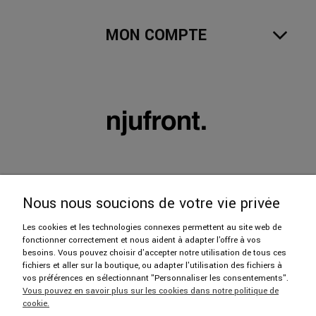
MON COMPTE
Nous nous soucions de votre vie privée
Les cookies et les technologies connexes permettent au site web de
fonctionner correctement et nous aident à adapter l'offre à vos
606 402 112
besoins. Vous pouvez choisir d'accepter notre utilisation de tous ces
fichiers et aller sur la boutique, ou adapter l'utilisation des fichiers à
vos préférences en sélectionnant "Personnaliser les consentements".
hello@njufront.com
Vous pouvez en savoir plus sur les cookies dans notre politique de
cookie.