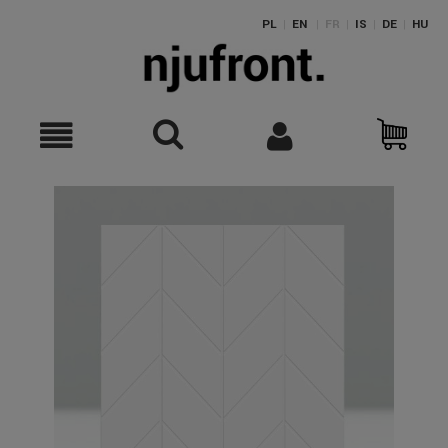
PL
|
EN
|
FR
|
IS
|
DE
|
HU