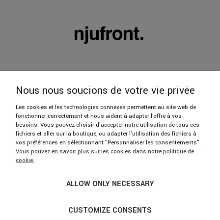
Nous nous soucions de votre vie privée
Les cookies et les technologies connexes permettent au site web de
fonctionner correctement et nous aident à adapter l'offre à vos
606 402 112
besoins. Vous pouvez choisir d'accepter notre utilisation de tous ces
fichiers et aller sur la boutique, ou adapter l'utilisation des fichiers à
vos préférences en sélectionnant "Personnaliser les consentements".
hello@njufront.com
Vous pouvez en savoir plus sur les cookies dans notre politique de
cookie.
Showroom: ul. Strzelecka 14/U1, 03-433 Warszawa
ALLOW ONLY NECESSARY
Nous sommes ouverts du lundi au vendredi de 9h30 à 17h30.
Merci de prendre rendez-vous par téléphone.
CUSTOMIZE CONSENTS