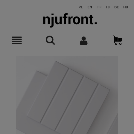
PL
|
EN
|
FR
|
IS
|
DE
|
HU