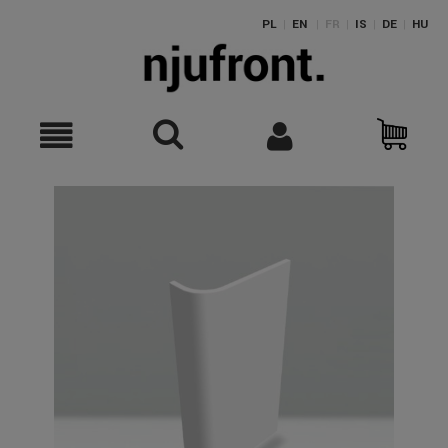
PL
|
EN
|
FR
|
IS
|
DE
|
HU