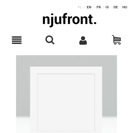
PL
|
EN
|
FR
|
IS
|
DE
|
HU