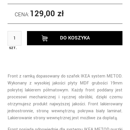
129,00 zł
CENA:
DO KOSZYKA
SZT.
Front z ramką dopasowany do szafek IKEA system METOD.
Wykonany z wysokiej jakości płyty MDF grubości 19mm
pokrytej lakierem półmatowym. Każdy front poddany jest
procesowi mechanicznej i ręcznej obróbki, dzięki czemu
otrzymujesz produkt najwyższej jakości.
Front lakierowany
jednostronnie, stronę wewnętrzną pokrywa biały laminat.
Lakierowanie strony wewnętrznej jest możliwe za dopłatą.
Front posiada odpowiednie dla systemu IKEA METOD puszki