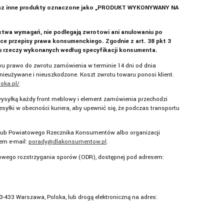
e oraz inne produkty oznaczone jako „PRODUKT WYKONYWANY NA
twa wymagań, nie podlegają zwrotowi ani anulowaniu po
ce przepisy prawa konsumenckiego. Zgodnie z art. 38 pkt 3
u rzeczy wykonanych według specyfikacji konsumenta.
wu prawo do zwrotu zamówienia w terminie 14 dni od dnia
nieużywane i nieuszkodzone. Koszt zwrotu towaru ponosi klient.
lska.pl/
ysyłką każdy front meblowy i element zamówienia przechodzi
yłki w obecności kuriera, aby upewnić się, że podczas transportu
 lub Powiatowego Rzecznika Konsumentów albo organizacji
em e-mail:
porady@dlakonsumentow.pl
.
etowego rozstrzygania sporów (ODR), dostępnej pod adresem:
3-433 Warszawa, Polska, lub drogą elektroniczną na adres: