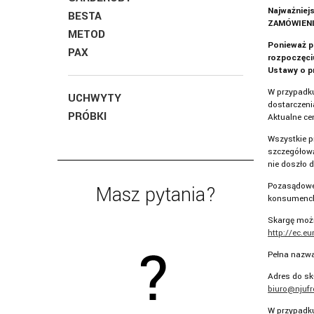
Najważniej
BESTA
ZAMÓWIENIE
METOD
Ponieważ p
PAX
rozpoczęci
Ustawy o p
W przypadku
UCHWYTY
dostarczeni
PRÓBKI
Aktualne ce
Wszystkie p
szczegółową
nie doszło 
Pozasądowe 
Masz pytania?
konsumencki
Skargę możn
http://ec.e
Pełna nazwa
Adres do sk
biuro@njufr
W przypadku