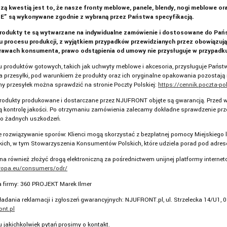
szą kwestią jest to, że nasze fronty meblowe, panele, blendy, nogi meblow
” są wykonywane zgodnie z wybraną przez Państwa specyfikacją.
rodukty te są wytwarzane na indywidualne zamówienie i dostosowane do Pańs
u procesu produkcji, z wyjątkiem przypadków przewidzianych przez obowiązują
rawach konsumenta, prawo odstąpienia od umowy nie przysługuje w przypadk
 produktów gotowych, takich jak uchwyty meblowe i akcesoria, przysługuje Państ
a przesyłki, pod warunkiem że produkty oraz ich oryginalne opakowania pozostają 
ny przesyłek można sprawdzić na stronie Poczty Polskiej:
https://cennik.poczta-po
rodukty produkowane i dostarczane przez NJUFRONT objęte są gwarancją. Przed w
 kontrolę jakości. Po otrzymaniu zamówienia zalecamy dokładne sprawdzenie przes
do żadnych uszkodzeń.
rozwiązywanie sporów: Klienci mogą skorzystać z bezpłatnej pomocy Miejskiego
ch, w tym Stowarzyszenia Konsumentów Polskich, które udziela porad pod adres
a również złożyć drogą elektroniczną za pośrednictwem unijnej platformy intern
uropa.eu/consumers/odr/
 firmy: 360 PROJEKT Marek Ilmer
ładania reklamacji i zgłoszeń gwarancyjnych: NJUFRONT.pl, ul. Strzelecka 14/U1, 0
ont.pl
 jakichkolwiek pytań prosimy o kontakt.