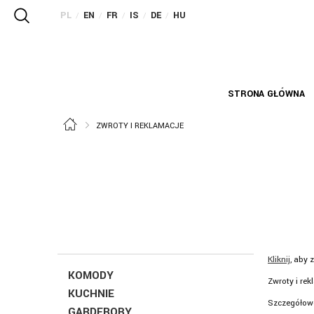
PL
EN
FR
IS
DE
HU
/
/
/
/
/
STRONA GŁÓWNA
ZWROTY I REKLAMACJE
Kliknij
, aby 
KOMODY
Zwroty i re
KUCHNIE
Szczegółowe
GARDEROBY