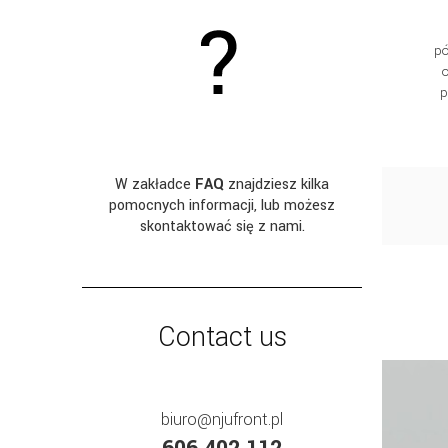
pó
o
p
W zakładce
FAQ
znajdziesz kilka
pomocnych informacji, lub możesz
skontaktować się z nami.
Contact us
biuro@njufront.pl