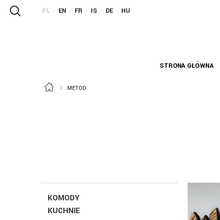
PL
EN
FR
IS
DE
HU
/
/
/
/
/
STRONA GŁÓWNA
METOD
KOMODY
KUCHNIE