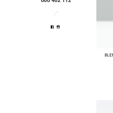
606 402 112
BLE