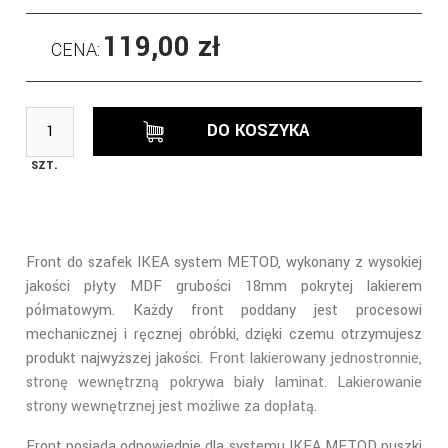
119,00 zł
CENA:
DO KOSZYKA
SZT.
Front do szafek IKEA system METOD, wykonany z wysokiej
jakości płyty MDF grubości 18mm pokrytej lakierem
półmatowym. Każdy front poddany jest procesowi
mechanicznej i ręcznej obróbki, dzięki czemu otrzymujesz
produkt najwyższej jakości.
Front lakierowany jednostronnie,
stronę wewnętrzną pokrywa biały laminat. Lakierowanie
strony wewnętrznej jest możliwe za dopłatą.
Front posiada odpowiednie dla systemu IKEA METOD
puszki