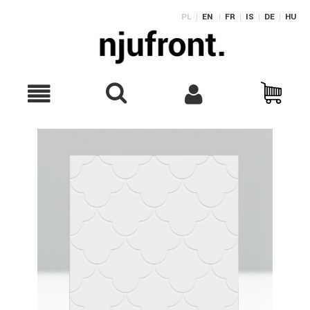
PL
|
EN
|
FR
|
IS
|
DE
|
HU