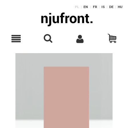
PL
|
EN
|
FR
|
IS
|
DE
|
HU