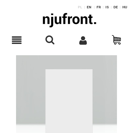
PL
|
EN
|
FR
|
IS
|
DE
|
HU