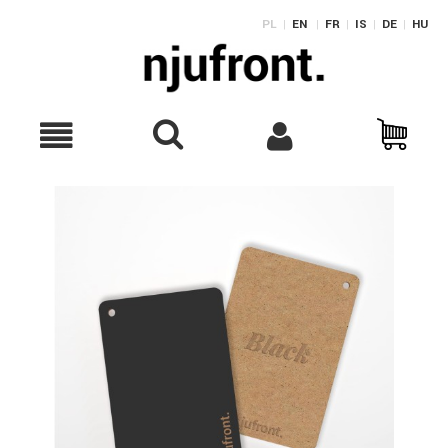
PL
|
EN
|
FR
|
IS
|
DE
|
HU